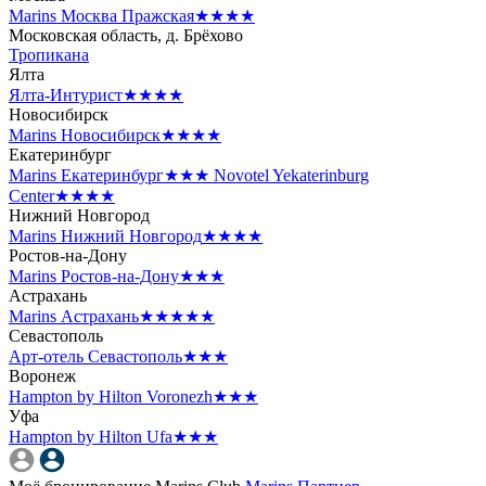
Marins Москва Пражская
★★★★
Московская область, д. Брёхово
Тропикана
Ялта
Ялта-Интурист
★★★★
Новосибирск
Marins Новосибирск
★★★★
Екатеринбург
Marins Екатеринбург
★★★
Novotel Yekaterinburg
Center
★★★★
Нижний Новгород
Marins Нижний Новгород
★★★★
Ростов-на-Дону
Marins Ростов-на-Дону
★★★
Астрахань
Marins Астрахань
★★★★★
Севастополь
Арт-отель Севастополь
★★★
Воронеж
Hampton by Hilton Voronezh
★★★
Уфа
Hampton by Hilton Ufa
★★★