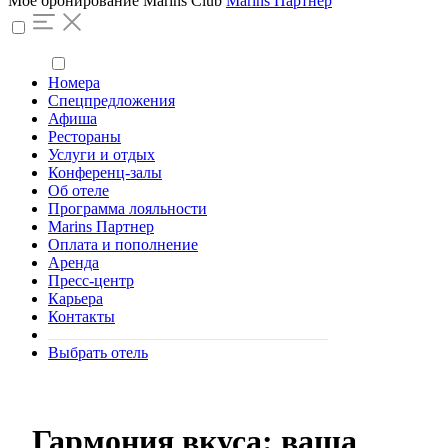
Моё бронирование
Marins Club
Marins Партнер
Номера
Спецпредложения
Афиша
Рестораны
Услуги и отдых
Конференц-залы
Об отеле
Программа лояльности
Marins Партнер
Оплата и пополнение
Аренда
Пресс-центр
Карьера
Контакты
Выбрать отель
Гармония вкуса: ваша