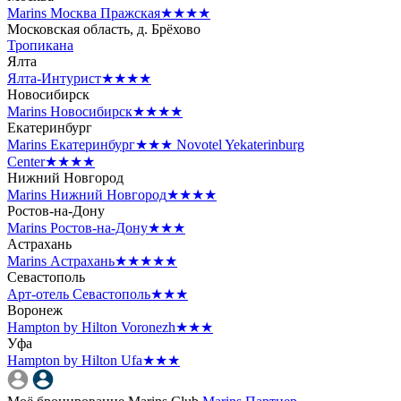
Marins Москва Пражская
★★★★
Московская область, д. Брёхово
Тропикана
Ялта
Ялта-Интурист
★★★★
Новосибирск
Marins Новосибирск
★★★★
Екатеринбург
Marins Екатеринбург
★★★
Novotel Yekaterinburg
Center
★★★★
Нижний Новгород
Marins Нижний Новгород
★★★★
Ростов-на-Дону
Marins Ростов-на-Дону
★★★
Астрахань
Marins Астрахань
★★★★★
Севастополь
Арт-отель Севастополь
★★★
Воронеж
Hampton by Hilton Voronezh
★★★
Уфа
Hampton by Hilton Ufa
★★★