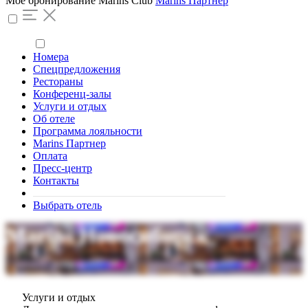
Моё бронирование
Marins Club
Marins Партнер
Номера
Спецпредложения
Рестораны
Конференц-залы
Услуги и отдых
Об отеле
Программа лояльности
Marins Партнер
Оплата
Пресс-центр
Контакты
Выбрать отель
Marins Новосибирск
С заботой о Вас
Услуги и отдых