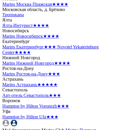
Marins Москва Пражская
★★★★
Московская область, д. Брёхово
Тропикана
Ялта
Ялта-Интурист
★★★★
Новосибирск
Marins Новосибирск
★★★★
Екатеринбург
Marins Екатеринбург
★★★
Novotel Yekaterinburg
Center
★★★★
Нижний Новгород
Marins Нижний Новгород
★★★★
Ростов-на-Дону
Marins Ростов-на-Дону
★★★
Астрахань
Marins Астрахань
★★★★★
Севастополь
Арт-отель Севастополь
★★★
Воронеж
Hampton by Hilton Voronezh
★★★
Уфа
Hampton by Hilton Ufa
★★★