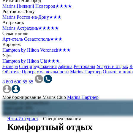
Нижний Новгород
Marins Нижний Новгород
★★★★
Ростов-на-Дону
Marins Ростов-на-Дону
★★★
Астрахань
Marins Астрахань
★★★★★
Севастополь
Арт-отель Севастополь
★★★
Воронеж
Hampton by Hilton Voronezh
★★★
Уфа
Hampton by Hilton Ufa
★★★
Номера
Спецпредложения
Афиша
Рестораны
Услуги и отдых
К
Об отеле
Программа лояльности
Marins Партнер
Оплата и поп
8 800 600 55 55
Моё бронирование
Marins Club
Marins Партнер
К морю на автомобиле
с выгодой 30%
через Ростов-на-Дону
Ялта-Интурист
—
Спецпредложения
Комфортный отдых