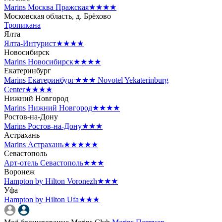
Marins Москва Пражская
★★★★
Московская область, д. Брёхово
Тропикана
Ялта
Ялта-Интурист
★★★★
Новосибирск
Marins Новосибирск
★★★★
Екатеринбург
Marins Екатеринбург
★★★
Novotel Yekaterinburg
Center
★★★★
Нижний Новгород
Marins Нижний Новгород
★★★★
Ростов-на-Дону
Marins Ростов-на-Дону
★★★
Астрахань
Marins Астрахань
★★★★★
Севастополь
Арт-отель Севастополь
★★★
Воронеж
Hampton by Hilton Voronezh
★★★
Уфа
Hampton by Hilton Ufa
★★★