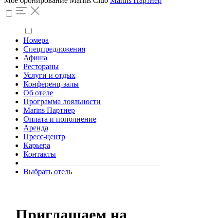
Моё бронирование
Marins Club
Marins Партнер
Номера
Спецпредложения
Афиша
Рестораны
Услуги и отдых
Конференц-залы
Об отеле
Программа лояльности
Marins Партнер
Оплата и пополнение
Аренда
Пресс-центр
Карьера
Контакты
Выбрать отель
Приглашаем на