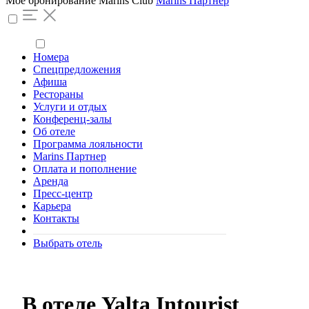
Моё бронирование
Marins Club
Marins Партнер
Номера
Спецпредложения
Афиша
Рестораны
Услуги и отдых
Конференц-залы
Об отеле
Программа лояльности
Marins Партнер
Оплата и пополнение
Аренда
Пресс-центр
Карьера
Контакты
Выбрать отель
В отеле Yalta Intourist