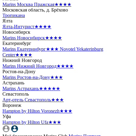
Marins Москва Пражская
★★★★
Московская область, д. Брёхово
Тропикана
Ялта
Ялта-Интурист
★★★★
Новосибирск
Marins Новосибирск
★★★★
Екатеринбург
Marins Екатеринбург
★★★
Novotel Yekaterinburg
Center
★★★★
Нижний Новгород
Marins Нижний Новгород
★★★★
Ростов-на-Дону
Marins Ростов-на-Дону
★★★
Астрахань
Marins Астрахань
★★★★★
Севастополь
Арт-отель Севастополь
★★★
Воронеж
Hampton by Hilton Voronezh
★★★
Уфа
Hampton by Hilton Ufa
★★★