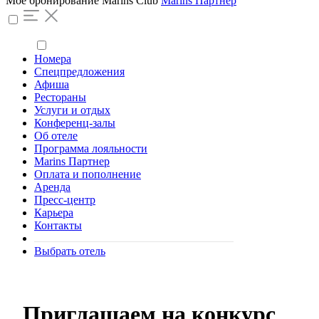
Моё бронирование
Marins Club
Marins Партнер
Номера
Спецпредложения
Афиша
Рестораны
Услуги и отдых
Конференц-залы
Об отеле
Программа лояльности
Marins Партнер
Оплата и пополнение
Аренда
Пресс-центр
Карьера
Контакты
Выбрать отель
Приглашаем на конкурс