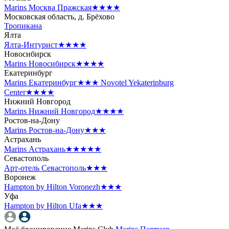
Marins Москва Пражская
★★★★
Московская область, д. Брёхово
Тропикана
Ялта
Ялта-Интурист
★★★★
Новосибирск
Marins Новосибирск
★★★★
Екатеринбург
Marins Екатеринбург
★★★
Novotel Yekaterinburg
Center
★★★★
Нижний Новгород
Marins Нижний Новгород
★★★★
Ростов-на-Дону
Marins Ростов-на-Дону
★★★
Астрахань
Marins Астрахань
★★★★★
Севастополь
Арт-отель Севастополь
★★★
Воронеж
Hampton by Hilton Voronezh
★★★
Уфа
Hampton by Hilton Ufa
★★★