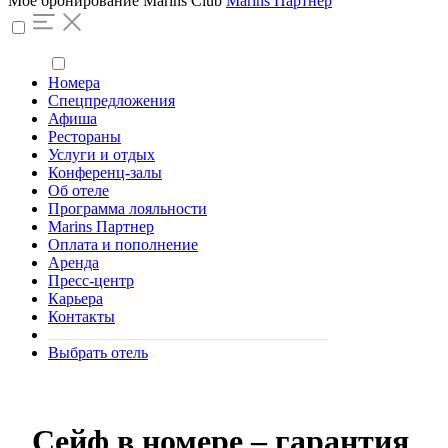
Моё бронирование
Marins Club
Marins Партнер
Номера
Спецпредложения
Афиша
Рестораны
Услуги и отдых
Конференц-залы
Об отеле
Программа лояльности
Marins Партнер
Оплата и пополнение
Аренда
Пресс-центр
Карьера
Контакты
Выбрать отель
Сейф в номере ‒ гарантия