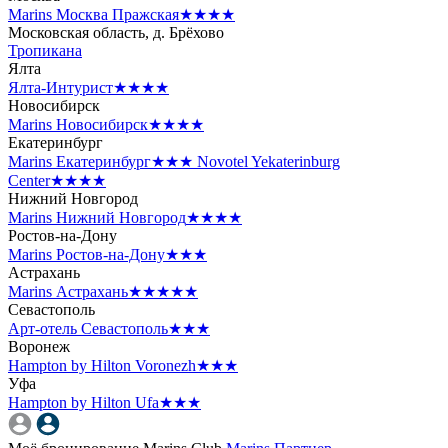
Marins Москва Пражская
★★★★
Московская область, д. Брёхово
Тропикана
Ялта
Ялта-Интурист
★★★★
Новосибирск
Marins Новосибирск
★★★★
Екатеринбург
Marins Екатеринбург
★★★
Novotel Yekaterinburg
Center
★★★★
Нижний Новгород
Marins Нижний Новгород
★★★★
Ростов-на-Дону
Marins Ростов-на-Дону
★★★
Астрахань
Marins Астрахань
★★★★★
Севастополь
Арт-отель Севастополь
★★★
Воронеж
Hampton by Hilton Voronezh
★★★
Уфа
Hampton by Hilton Ufa
★★★