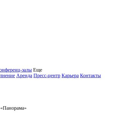
онференц-залы
Еще
олнение
Аренда
Пресс-центр
Карьера
Контакты
 «Панорама»