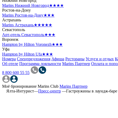
Нижний Новгород
Marins Нижний Новгород
★★★★
Ростов-на-Дону
Marins Ростов-на-Дону
★★★
Астрахань
Marins Астрахань
★★★★★
Севастополь
Арт-отель Севастополь
★★★
Воронеж
Hampton by Hilton Voronezh
★★★
Уфа
Hampton by Hilton Ufa
★★★
Номера
Спецпредложения
Афиша
Рестораны
Услуги и отдых
К
Об отеле
Программа лояльности
Marins Партнер
Оплата и поп
8 800 600 55 55
Моё бронирование
Marins Club
Marins Партнер
Ялта-Интурист
—
Пресс-центр
—
Гастроужины в лаундж-баре