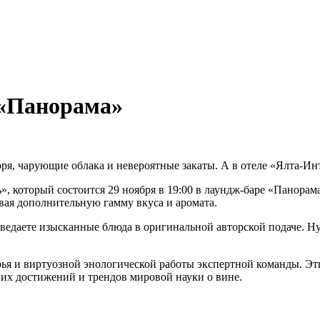
 «Панорама»
оря, чарующие облака и невероятные закаты. А в отеле «Ялта-Инт
который состоится 29 ноября в 19:00 в лаундж-баре «Панорама»
авая дополнительную гамму вкуса и аромата.
едаете изысканные блюда в оригинальной авторской подаче. Ну
сырья и виртуозной энологической работы экспертной команды. Э
них достижений и трендов мировой науки о вине.