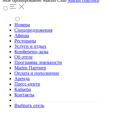
Моё бронирование
Marins Club
Marins Партнер
Номера
Спецпредложения
Афиша
Рестораны
Услуги и отдых
Конференц-залы
Об отеле
Программа лояльности
Marins Партнер
Оплата и пополнение
Аренда
Пресс-центр
Карьера
Контакты
Выбрать отель
DJ Party «Литературный
драйв»