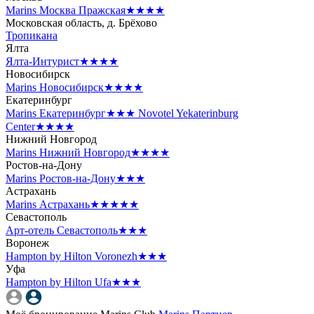
Marins Москва Пражская
★★★★
Московская область, д. Брёхово
Тропикана
Ялта
Ялта-Интурист
★★★★
Новосибирск
Marins Новосибирск
★★★★
Екатеринбург
Marins Екатеринбург
★★★
Novotel Yekaterinburg
Center
★★★★
Нижний Новгород
Marins Нижний Новгород
★★★★
Ростов-на-Дону
Marins Ростов-на-Дону
★★★
Астрахань
Marins Астрахань
★★★★★
Севастополь
Арт-отель Севастополь
★★★
Воронеж
Hampton by Hilton Voronezh
★★★
Уфа
Hampton by Hilton Ufa
★★★