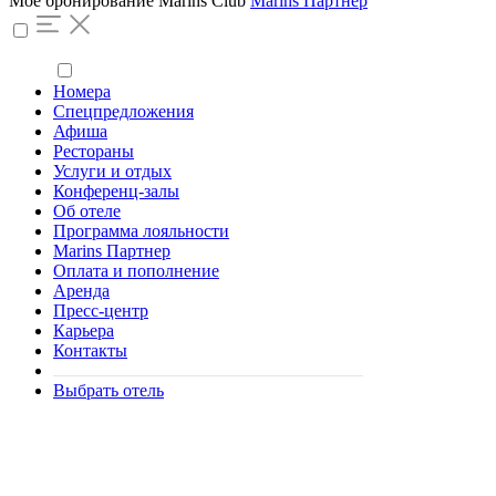
Моё бронирование
Marins Club
Marins Партнер
Номера
Спецпредложения
Афиша
Рестораны
Услуги и отдых
Конференц-залы
Об отеле
Программа лояльности
Marins Партнер
Оплата и пополнение
Аренда
Пресс-центр
Карьера
Контакты
Выбрать отель
Квиз «Чисто Русское шоу»
18+