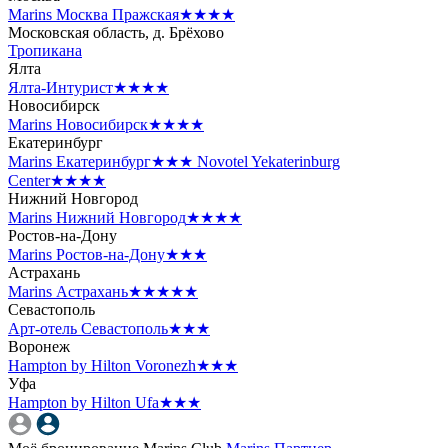
Marins Москва Пражская
★★★★
Московская область, д. Брёхово
Тропикана
Ялта
Ялта-Интурист
★★★★
Новосибирск
Marins Новосибирск
★★★★
Екатеринбург
Marins Екатеринбург
★★★
Novotel Yekaterinburg
Center
★★★★
Нижний Новгород
Marins Нижний Новгород
★★★★
Ростов-на-Дону
Marins Ростов-на-Дону
★★★
Астрахань
Marins Астрахань
★★★★★
Севастополь
Арт-отель Севастополь
★★★
Воронеж
Hampton by Hilton Voronezh
★★★
Уфа
Hampton by Hilton Ufa
★★★