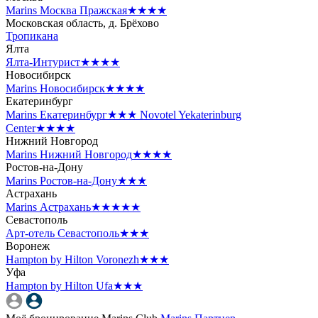
Marins Москва Пражская
★★★★
Московская область, д. Брёхово
Тропикана
Ялта
Ялта-Интурист
★★★★
Новосибирск
Marins Новосибирск
★★★★
Екатеринбург
Marins Екатеринбург
★★★
Novotel Yekaterinburg
Center
★★★★
Нижний Новгород
Marins Нижний Новгород
★★★★
Ростов-на-Дону
Marins Ростов-на-Дону
★★★
Астрахань
Marins Астрахань
★★★★★
Севастополь
Арт-отель Севастополь
★★★
Воронеж
Hampton by Hilton Voronezh
★★★
Уфа
Hampton by Hilton Ufa
★★★