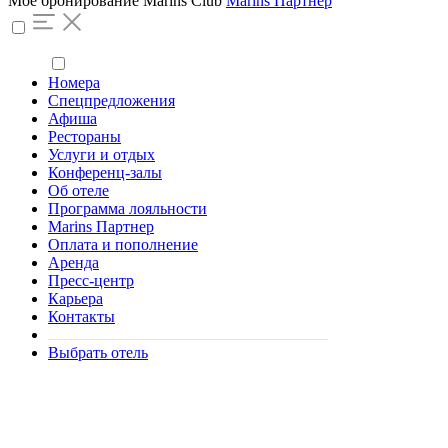
Моё бронирование
Marins Club
Marins Партнер
Номера
Спецпредложения
Афиша
Рестораны
Услуги и отдых
Конференц-залы
Об отеле
Программа лояльности
Marins Партнер
Оплата и пополнение
Аренда
Пресс-центр
Карьера
Контакты
Выбрать отель
День влюблённых,
праздничные гуляния