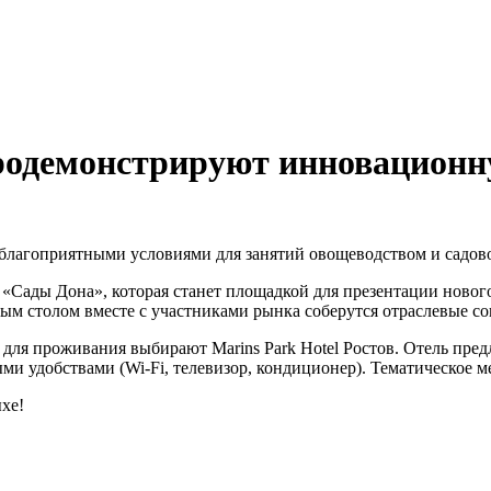
родемонстрируют инновационн
 благоприятными условиями для занятий овощеводством и садо
а «Сады Дона», которая станет площадкой для презентации нов
глым столом вместе с участниками рынка соберутся отраслевые с
 для проживания выбирают Marins Park Hotel Ростов. Отель пре
 удобствами (Wi-Fi, телевизор, кондиционер). Тематическое м
ыхе!