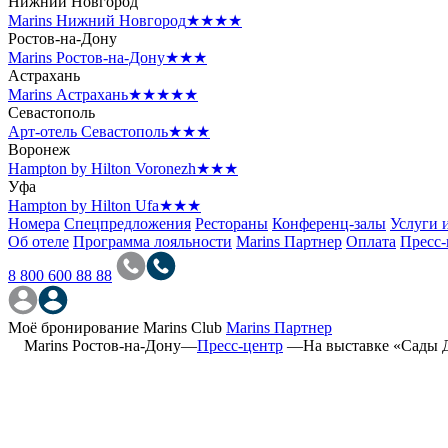
Нижний Новгород
Marins Нижний Новгород
★★★★
Ростов-на-Дону
Marins Ростов-на-Дону
★★★
Астрахань
Marins Астрахань
★★★★★
Севастополь
Арт-отель Севастополь
★★★
Воронеж
Hampton by Hilton Voronezh
★★★
Уфа
Hampton by Hilton Ufa
★★★
Номера
Спецпредложения
Рестораны
Конференц-залы
Услуги 
Об отеле
Программа лояльности
Marins Партнер
Оплата
Пресс-
8 800 600 88 88
Моё бронирование
Marins Club
Marins Партнер
Marins Ростов-на-Дону
—
Пресс-центр
—
На выставке «Сады 