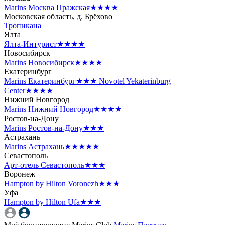
Marins Москва Пражская
★★★★
Московская область, д. Брёхово
Тропикана
Ялта
Ялта-Интурист
★★★★
Новосибирск
Marins Новосибирск
★★★★
Екатеринбург
Marins Екатеринбург
★★★
Novotel Yekaterinburg
Center
★★★★
Нижний Новгород
Marins Нижний Новгород
★★★★
Ростов-на-Дону
Marins Ростов-на-Дону
★★★
Астрахань
Marins Астрахань
★★★★★
Севастополь
Арт-отель Севастополь
★★★
Воронеж
Hampton by Hilton Voronezh
★★★
Уфа
Hampton by Hilton Ufa
★★★