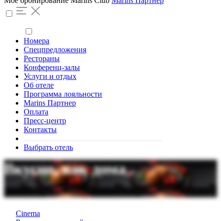
Моё бронирование
Marins Club
Marins Партнер
Номера
Спецпредложения
Рестораны
Конференц-залы
Услуги и отдых
Об отеле
Программа лояльности
Marins Партнер
Оплата
Пресс-центр
Контакты
Выбрать отель
Вкусно, как дома
Питание шведский стол, ресторан, лобби-бар
Cinema