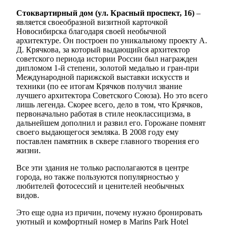
Стоквартирный дом (ул. Красный проспект, 16)
–
является своеобразной визитной карточкой
Новосибирска благодаря своей необычной
архитектуре. Он построен по уникальному проекту А.
Д. Крячкова, за который выдающийся архитектор
советского периода истории России был награжден
дипломом 1-й степени, золотой медалью и гран-при
Международной парижской выставки искусств и
техники (по ее итогам Крячков получил звание
лучшего архитектора Советского Союза). Но это всего
лишь легенда. Скорее всего, дело в том, что Крячков,
первоначально работая в стиле неоклассицизма, в
дальнейшем дополнил и развил его. Горожане помнят
своего выдающегося земляка. В 2008 году ему
поставлен памятник в сквере главного творения его
жизни.
Все эти здания не только располагаются в центре
города, но также пользуются популярностью у
любителей фотосессий и ценителей необычных
видов.
Это еще одна из причин, почему нужно бронировать
уютный и комфортный номер в Marins Park Hotel