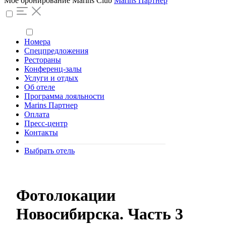
Моё бронирование
Marins Club
Marins Партнер
Номера
Спецпредложения
Рестораны
Конференц-залы
Услуги и отдых
Об отеле
Программа лояльности
Marins Партнер
Оплата
Пресс-центр
Контакты
Выбрать отель
Фотолокации
Новосибирска. Часть 3