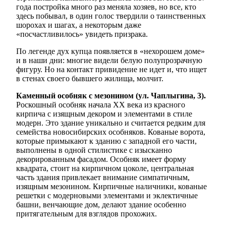
года постройка много раз меняла хозяев, но все, кто
здесь побывал, в один голос твердили о таинственных
шорохах и шагах, а некоторым даже
«посчастливилось» увидеть призрака.
По легенде дух купца появляется в «нехорошем доме»
и в наши дни: многие видели белую полупрозрачную
фигуру. Но на контакт привидение не идет и, что ищет
в стенах своего бывшего жилища, молчит.
Каменный особняк с мезонином (ул. Чаплыгина, 3).
Роскошный особняк начала XX века из красного
кирпича с изящным декором и элементами в стиле
модерн. Это здание уникально и считается редким для
семейства новосибирских особняков. Кованые ворота,
которые примыкают к зданию с западной его части,
выполнены в одной стилистике с изысканно
декорированным фасадом. Особняк имеет форму
квадрата, стоит на кирпичном цоколе, центральная
часть здания привлекает внимание симпатичным,
изящным мезонином. Кирпичные наличники, кованые
решетки с модерновыми элементами и эклектичные
башни, венчающие дом, делают здание особенно
притягательным для взглядов прохожих.