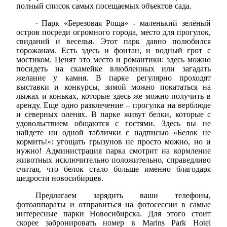
полный список самых посещаемых объектов сада.
·
Парк «Березовая Роща» - маленький зелёный
остров посреди огромного города, место для прогулок,
свиданий и веселья. Этот парк давно полюбился
горожанам. Есть здесь и фонтан, и водный грот с
мостиком. Ценят это место и романтики: здесь можно
посидеть на скамейке влюбленных или загадать
желание у камня. В парке регулярно проходят
выставки и конкурсы, зимой можно покататься на
лыжах и коньках, которые здесь же можно получить в
аренду. Еще одно развлечение – прогулка на верблюде
и северных оленях. В парке живут белки, которые с
удовольствием общаются с гостями. Здесь вы не
найдете ни одной таблички с надписью «Белок не
кормить!»: угощать грызунов не просто можно, но и
нужно! Администрация парка смотрит на кормление
животных исключительно положительно, справедливо
считая, что белок стало больше именно благодаря
щедрости новосибирцев.
Предлагаем зарядить ваши телефоны,
фотоаппараты и отправиться на фотосессии в самые
интересные парки Новосибирска. Для этого стоит
скорее забронировать номер в
Marins
Park
Hotel