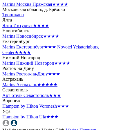
Marins Москва Пражская
★★★★
Московская область, д. Брёхово
Тропикана
Ялта
Ялта-Интурист
★★★★
Новосибирск
Marins Новосибирск
★★★★
Екатеринбург
Marins Екатеринбург
★★★
Novotel Yekaterinburg
Center
★★★★
Нижний Новгород
Marins Нижний Новгород
★★★★
Ростов-на-Дону
Marins Ростов-на-Дону
★★★
Астрахань
Marins Астрахань
★★★★★
Севастополь
Арт-отель Севастополь
★★★
Воронеж
Hampton by Hilton Voronezh
★★★
Уфа
Hampton by Hilton Ufa
★★★