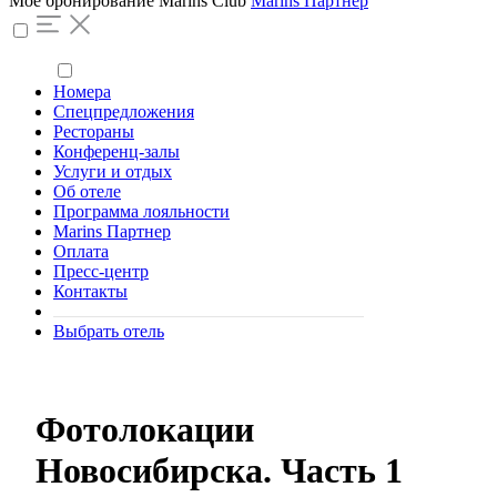
Моё бронирование
Marins Club
Marins Партнер
Номера
Спецпредложения
Рестораны
Конференц-залы
Услуги и отдых
Об отеле
Программа лояльности
Marins Партнер
Оплата
Пресс-центр
Контакты
Выбрать отель
Фотолокации
Новосибирска. Часть 1