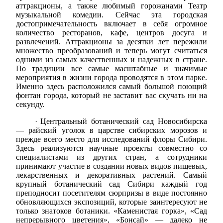
аттракционы, а также любимый горожанами Театр
музыкальной комедии. Сейчас эта городская
достопримечательность включает в себя огромное
количество ресторанов, кафе, центров досуга и
развлечений. Аттракционы за десятки лет пережили
множество преобразований и теперь могут считаться
одними из самых качественных и надежных в стране.
По традиции все самые масштабные и значимые
мероприятия в жизни города проводятся в этом парке.
Именно здесь расположился самый большой поющий
фонтан города, который не заставит вас скучать ни на
секунду.
·
Центральный ботанический сад Новосибирска
— райский уголок в царстве сибирских морозов и
прежде всего место для исследований флоры Сибири.
Здесь реализуются научные проекты совместно со
специалистами из других стран, а сотрудники
принимают участие в создании новых видов пищевых,
лекарственных и декоративных растений. Самый
крупный ботанический сад Сибири каждый год
преподносит посетителям сюрпризы в виде постоянно
обновляющихся экспозиций, которые заинтересуют не
только знатоков ботаники. «Каменистая горка», «Сад
непрерывного цветения», «Бонсай» — далеко не