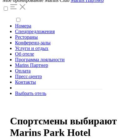
Моё бронирование
Marins Club
Marins Партнер
Номера
Спецпредложения
Рестораны
Конференц-залы
Услуги и отдых
Об отеле
Программа лояльности
Marins Партнер
Оплата
Пресс-центр
Контакты
Выбрать отель
Спортсмены выбирают
Marins Park Hotel