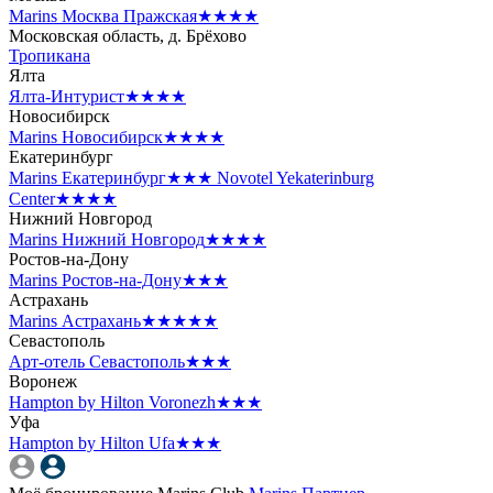
Marins Москва Пражская
★★★★
Московская область, д. Брёхово
Тропикана
Ялта
Ялта-Интурист
★★★★
Новосибирск
Marins Новосибирск
★★★★
Екатеринбург
Marins Екатеринбург
★★★
Novotel Yekaterinburg
Center
★★★★
Нижний Новгород
Marins Нижний Новгород
★★★★
Ростов-на-Дону
Marins Ростов-на-Дону
★★★
Астрахань
Marins Астрахань
★★★★★
Севастополь
Арт-отель Севастополь
★★★
Воронеж
Hampton by Hilton Voronezh
★★★
Уфа
Hampton by Hilton Ufa
★★★