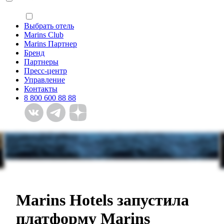
Выбрать отель
Marins Club
Marins Партнер
Бренд
Партнеры
Пресс-центр
Управление
Контакты
8 800 600 88 88
Откройте мир заботы
П
и гостеприимства
M
вместе с Marins Hotels
В
н
Marins Hotels запустила
платформу Marins