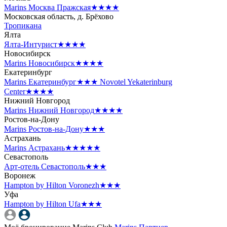
Marins Москва Пражская
★★★★
Московская область, д. Брёхово
Тропикана
Ялта
Ялта-Интурист
★★★★
Новосибирск
Marins Новосибирск
★★★★
Екатеринбург
Marins Екатеринбург
★★★
Novotel Yekaterinburg
Center
★★★★
Нижний Новгород
Marins Нижний Новгород
★★★★
Ростов-на-Дону
Marins Ростов-на-Дону
★★★
Астрахань
Marins Астрахань
★★★★★
Севастополь
Арт-отель Севастополь
★★★
Воронеж
Hampton by Hilton Voronezh
★★★
Уфа
Hampton by Hilton Ufa
★★★