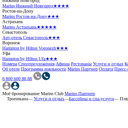
Нижний Новгород
Marins Нижний Новгород
★★★★
Ростов-на-Дону
Marins Ростов-на-Дону
★★★
Астрахань
Marins Астрахань
★★★★★
Севастополь
Арт-отель Севастополь
★★★
Воронеж
Hampton by Hilton Voronezh
★★★
Уфа
Hampton by Hilton Ufa
★★★
Номера
Спецпредложения
Афиша
Рестораны
Услуги и отдых
К
Об отеле
Программа лояльности
Marins Партнер
Оплата
Пресс-
8 800 600 88 88
Моё бронирование
Marins Club
Marins Партнер
Тропикана
—
Услуги и отдых
—
Бассейны и спа-услуги
—
Пля