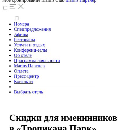
Моё бронирование
Marins Club
Marins Партнер
Номера
Спецпредложения
Афиша
Рестораны
Услуги и отдых
Конференц-залы
Об отеле
Программа лояльности
Marins Партнер
Оплата
Пресс-центр
Контакты
Выбрать отель
Скидки для именинников
в «Тропикана Парк»