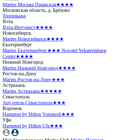
Marins Москва Пражская
★★★★
Московская область, д. Брёхово
Тропикана
Ялта
Ялта-Интурист
★★★★
Новосибирск
Marins Новосибирск
★★★★
Екатеринбург
Marins Екатеринбург
★★★
Novotel Yekaterinburg
Center
★★★★
Нижний Новгород
Marins Нижний Новгород
★★★★
Ростов-на-Дону
Marins Ростов-на-Дону
★★★
Астрахань
Marins Астрахань
★★★★★
Севастополь
Арт-отель Севастополь
★★★
Воронеж
Hampton by Hilton Voronezh
★★★
Уфа
Hampton by Hilton Ufa
★★★