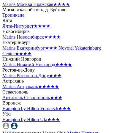
Marins Москва Пражская
★★★★
Московская область, д. Брёхово
Тропикана
Ялта
Ялта-Интурист
★★★★
Новосибирск
Marins Новосибирск
★★★★
Екатеринбург
Marins Екатеринбург
★★★
Novotel Yekaterinburg
Center
★★★★
Нижний Новгород
Marins Нижний Новгород
★★★★
Ростов-на-Дону
Marins Ростов-на-Дону
★★★
Астрахань
Marins Астрахань
★★★★★
Севастополь
Арт-отель Севастополь
★★★
Воронеж
Hampton by Hilton Voronezh
★★★
Уфа
Hampton by Hilton Ufa
★★★