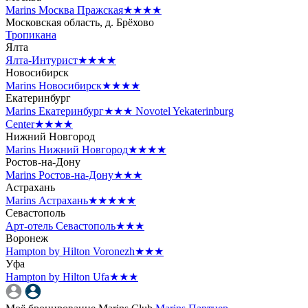
Marins Москва Пражская
★★★★
Московская область, д. Брёхово
Тропикана
Ялта
Ялта-Интурист
★★★★
Новосибирск
Marins Новосибирск
★★★★
Екатеринбург
Marins Екатеринбург
★★★
Novotel Yekaterinburg
Center
★★★★
Нижний Новгород
Marins Нижний Новгород
★★★★
Ростов-на-Дону
Marins Ростов-на-Дону
★★★
Астрахань
Marins Астрахань
★★★★★
Севастополь
Арт-отель Севастополь
★★★
Воронеж
Hampton by Hilton Voronezh
★★★
Уфа
Hampton by Hilton Ufa
★★★