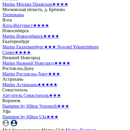
Marins Москва Пражская
★★★★
Московская область, д. Брёхово
Тропикана
Ялта
Ялта-Интурист
★★★★
Новосибирск
Marins Новосибирск
★★★★
Екатеринбург
Marins Екатеринбург
★★★
Novotel Yekaterinburg
Center
★★★★
Нижний Новгород
Marins Нижний Новгород
★★★★
Ростов-на-Дону
Marins Ростов-на-Дону
★★★
Астрахань
Marins Астрахань
★★★★★
Севастополь
Арт-отель Севастополь
★★★
Воронеж
Hampton by Hilton Voronezh
★★★
Уфа
Hampton by Hilton Ufa
★★★