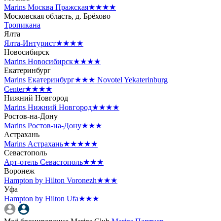
Marins Москва Пражская
★★★★
Московская область, д. Брёхово
Тропикана
Ялта
Ялта-Интурист
★★★★
Новосибирск
Marins Новосибирск
★★★★
Екатеринбург
Marins Екатеринбург
★★★
Novotel Yekaterinburg
Center
★★★★
Нижний Новгород
Marins Нижний Новгород
★★★★
Ростов-на-Дону
Marins Ростов-на-Дону
★★★
Астрахань
Marins Астрахань
★★★★★
Севастополь
Арт-отель Севастополь
★★★
Воронеж
Hampton by Hilton Voronezh
★★★
Уфа
Hampton by Hilton Ufa
★★★