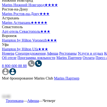
Нижний Новгород
Marins Нижний Новгород
★★★★
Ростов-на-Дону
Marins Ростов-на-Дону
★★★
Астрахань
Marins Астрахань
★★★★★
Севастополь
Арт-отель Севастополь
★★★
Воронеж
Hampton by Hilton Voronezh
★★★
Уфа
Hampton by Hilton Ufa
★★★
Номера
Спецпредложения
Афиша
Рестораны
Услуги и отдых
К
Об отеле
Программа лояльности
Marins Партнер
Оплата
Пресс-
8 800 600 88 88
Моё бронирование
Marins Club
Marins Партнер
Четверг
12.02
Тропикана
—
Афиша
—
Четверг