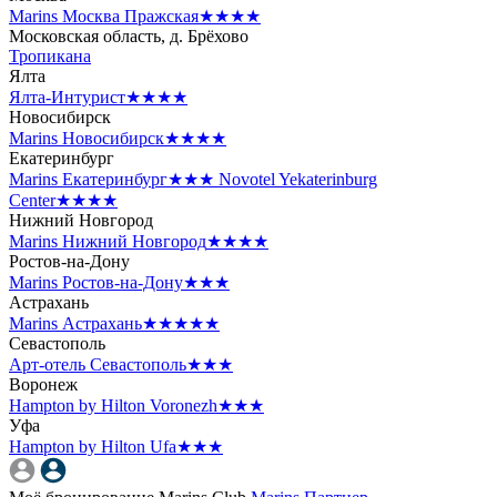
Marins Москва Пражская
★★★★
Московская область, д. Брёхово
Тропикана
Ялта
Ялта-Интурист
★★★★
Новосибирск
Marins Новосибирск
★★★★
Екатеринбург
Marins Екатеринбург
★★★
Novotel Yekaterinburg
Center
★★★★
Нижний Новгород
Marins Нижний Новгород
★★★★
Ростов-на-Дону
Marins Ростов-на-Дону
★★★
Астрахань
Marins Астрахань
★★★★★
Севастополь
Арт-отель Севастополь
★★★
Воронеж
Hampton by Hilton Voronezh
★★★
Уфа
Hampton by Hilton Ufa
★★★