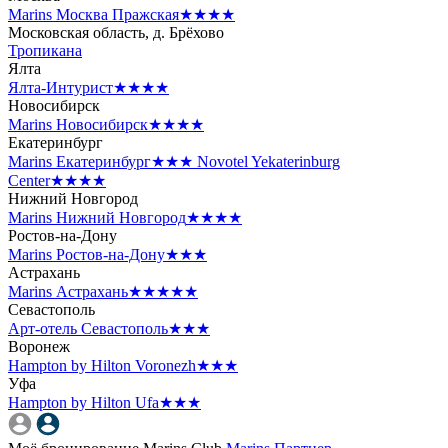
Marins Москва Пражская
★★★★
Московская область, д. Брёхово
Тропикана
Ялта
Ялта-Интурист
★★★★
Новосибирск
Marins Новосибирск
★★★★
Екатеринбург
Marins Екатеринбург
★★★
Novotel Yekaterinburg
Center
★★★★
Нижний Новгород
Marins Нижний Новгород
★★★★
Ростов-на-Дону
Marins Ростов-на-Дону
★★★
Астрахань
Marins Астрахань
★★★★★
Севастополь
Арт-отель Севастополь
★★★
Воронеж
Hampton by Hilton Voronezh
★★★
Уфа
Hampton by Hilton Ufa
★★★