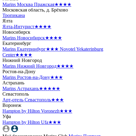
Marins Москва Пражская
★★★★
Московская область, д. Брёхово
Тропикана
Ялта
Ялта-Интурист
★★★★
Новосибирск
Marins Новосибирск
★★★★
Екатеринбург
Marins Екатеринбург
★★★
Novotel Yekaterinburg
Center
★★★★
Нижний Новгород
Marins Нижний Новгород
★★★★
Ростов-на-Дону
Marins Ростов-на-Дону
★★★
Астрахань
Marins Астрахань
★★★★★
Севастополь
Арт-отель Севастополь
★★★
Воронеж
Hampton by Hilton Voronezh
★★★
Уфа
Hampton by Hilton Ufa
★★★