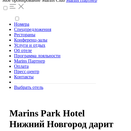
Моё бронирование
Marins Club
Marins Партнер
Номера
Спецпредложения
Рестораны
Конференц-залы
Услуги и отдых
Об отеле
Программа лояльности
Marins Партнер
Оплата
Пресс-центр
Контакты
Выбрать отель
Marins Park Hotel
Нижний Новгород дарит