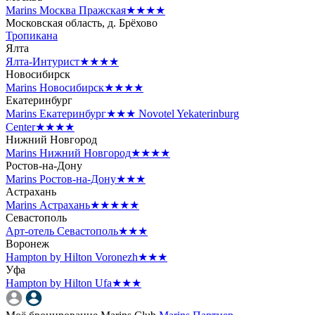
Marins Москва Пражская
★★★★
Московская область, д. Брёхово
Тропикана
Ялта
Ялта-Интурист
★★★★
Новосибирск
Marins Новосибирск
★★★★
Екатеринбург
Marins Екатеринбург
★★★
Novotel Yekaterinburg
Center
★★★★
Нижний Новгород
Marins Нижний Новгород
★★★★
Ростов-на-Дону
Marins Ростов-на-Дону
★★★
Астрахань
Marins Астрахань
★★★★★
Севастополь
Арт-отель Севастополь
★★★
Воронеж
Hampton by Hilton Voronezh
★★★
Уфа
Hampton by Hilton Ufa
★★★