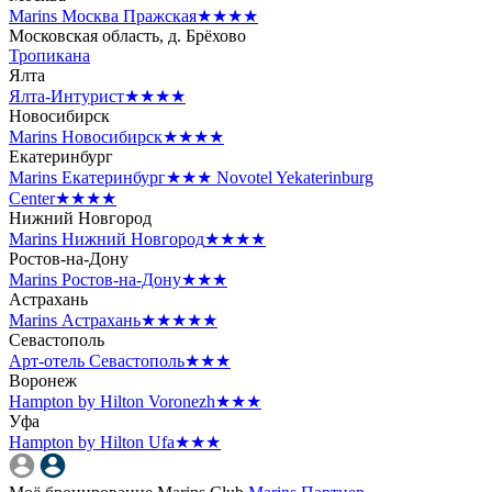
Marins Москва Пражская
★★★★
Московская область, д. Брёхово
Тропикана
Ялта
Ялта-Интурист
★★★★
Новосибирск
Marins Новосибирск
★★★★
Екатеринбург
Marins Екатеринбург
★★★
Novotel Yekaterinburg
Center
★★★★
Нижний Новгород
Marins Нижний Новгород
★★★★
Ростов-на-Дону
Marins Ростов-на-Дону
★★★
Астрахань
Marins Астрахань
★★★★★
Севастополь
Арт-отель Севастополь
★★★
Воронеж
Hampton by Hilton Voronezh
★★★
Уфа
Hampton by Hilton Ufa
★★★