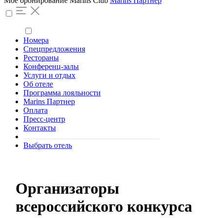
Моё бронирование
Marins Club
Marins Партнер
Номера
Спецпредложения
Рестораны
Конференц-залы
Услуги и отдых
Об отеле
Программа лояльности
Marins Партнер
Оплата
Пресс-центр
Контакты
Выбрать отель
Организаторы
всероссийского конкурса