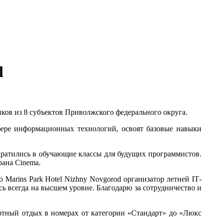
d
ков из 8 субъектов Приволжского федерального округа.
сфере информационных технологий, освоят базовые навыки
евратились в обучающие классы для будущих программистов.
орана
Cinema
.
 о
Marins
Park
Hotel
Nizhny
Novgorod
организатор летней
IT
-
ь всегда на высшем уровне. Благодарю за сотрудничество и
ортный отдых в номерах от категории «Стандарт» до «Люкс