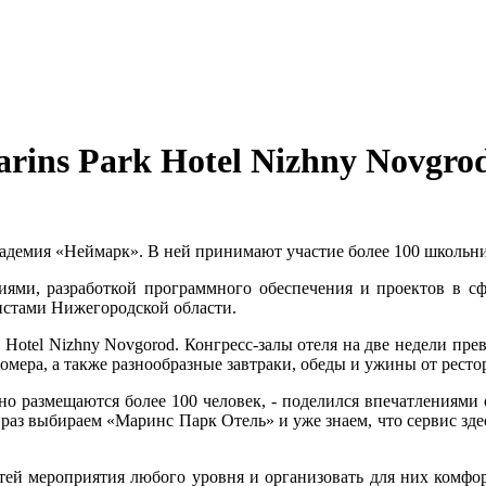
ins Park Hotel Nizhny Novgro
кадемия «Неймарк». В ней принимают участие более 100 школьни
сиями, разработкой программного обеспечения и проектов в 
истами Нижегородской области.
k
Hotel
Nizhny
Novgorod
. Конгресс-залы отеля на две недели пр
мера, а также разнообразные завтраки, обеды и ужины от рест
но размещаются более 100 человек, - поделился впечатлениями
з выбираем «Маринс Парк Отель» и уже знаем, что сервис здес
гостей мероприятия любого уровня и организовать для них комф