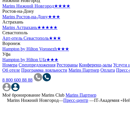
Нижний Новгород
Marins Нижний Новгород
★★★★
Ростов-на-Дону
Marins Ростов-на-Дону
★★★
Астрахань
Marins Астрахань
★★★★★
Севастополь
Арт-отель Севастополь
★★★
Воронеж
Hampton by Hilton Voronezh
★★★
Уфа
Hampton by Hilton Ufa
★★★
Номера
Спецпредложения
Рестораны
Конференц-залы
Услуги 
Об отеле
Программа лояльности
Marins Партнер
Оплата
Пресс-
8 800 600 88 88
Моё бронирование
Marins Club
Marins Партнер
Marins Нижний Новгород
—
Пресс-центр
—
IT-Академия «Ней