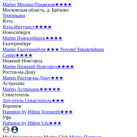
Marins Москва Пражская
★★★★
Московская область, д. Брёхово
Тропикана
Ялта
Ялта-Интурист
★★★★
Новосибирск
Marins Новосибирск
★★★★
Екатеринбург
Marins Екатеринбург
★★★
Novotel Yekaterinburg
Center
★★★★
Нижний Новгород
Marins Нижний Новгород
★★★★
Ростов-на-Дону
Marins Ростов-на-Дону
★★★
Астрахань
Marins Астрахань
★★★★★
Севастополь
Арт-отель Севастополь
★★★
Воронеж
Hampton by Hilton Voronezh
★★★
Уфа
Hampton by Hilton Ufa
★★★