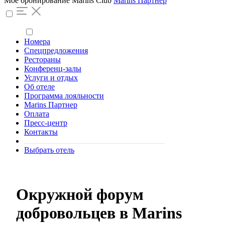
Моё бронирование
Marins Club
Marins Партнер
Номера
Спецпредложения
Рестораны
Конференц-залы
Услуги и отдых
Об отеле
Программа лояльности
Marins Партнер
Оплата
Пресс-центр
Контакты
Выбрать отель
Окружной форум
добровольцев в Marins