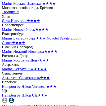
Marins Москва Пражская
★★★★
Московская область, д. Брёхово
Тропикана
Ялта
Ялта-Интурист
★★★★
Новосибирск
Marins Новосибирск
★★★★
Екатеринбург
Marins Екатеринбург
★★★
Novotel Yekaterinburg
Center
★★★★
Нижний Новгород
Marins Нижний Новгород
★★★★
Ростов-на-Дону
Marins Ростов-на-Дону
★★★
Астрахань
Marins Астрахань
★★★★★
Севастополь
Арт-отель Севастополь
★★★
Воронеж
Hampton by Hilton Voronezh
★★★
Уфа
Hampton by Hilton Ufa
★★★