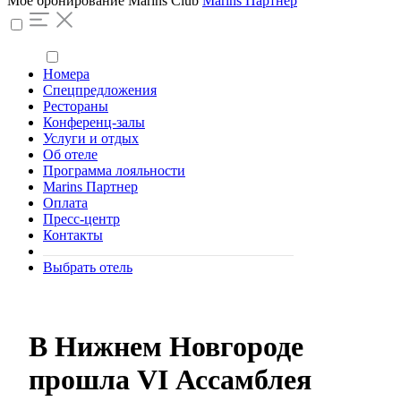
Моё бронирование
Marins Club
Marins Партнер
Номера
Спецпредложения
Рестораны
Конференц-залы
Услуги и отдых
Об отеле
Программа лояльности
Marins Партнер
Оплата
Пресс-центр
Контакты
Выбрать отель
В Нижнем Новгороде
прошла VI Ассамблея