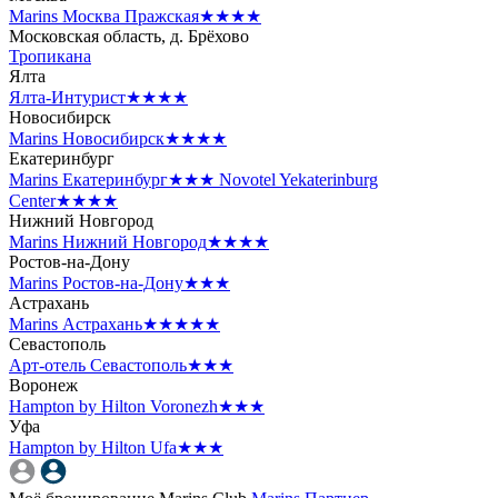
Marins Москва Пражская
★★★★
Московская область, д. Брёхово
Тропикана
Ялта
Ялта-Интурист
★★★★
Новосибирск
Marins Новосибирск
★★★★
Екатеринбург
Marins Екатеринбург
★★★
Novotel Yekaterinburg
Center
★★★★
Нижний Новгород
Marins Нижний Новгород
★★★★
Ростов-на-Дону
Marins Ростов-на-Дону
★★★
Астрахань
Marins Астрахань
★★★★★
Севастополь
Арт-отель Севастополь
★★★
Воронеж
Hampton by Hilton Voronezh
★★★
Уфа
Hampton by Hilton Ufa
★★★