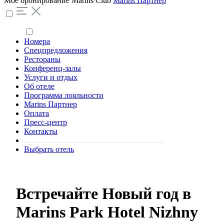
Моё бронирование
Marins Club
Marins Партнер
Номера
Спецпредложения
Рестораны
Конференц-залы
Услуги и отдых
Об отеле
Программа лояльности
Marins Партнер
Оплата
Пресс-центр
Контакты
Выбрать отель
Встречайте Новый год в
Marins Park Hotel Nizhny