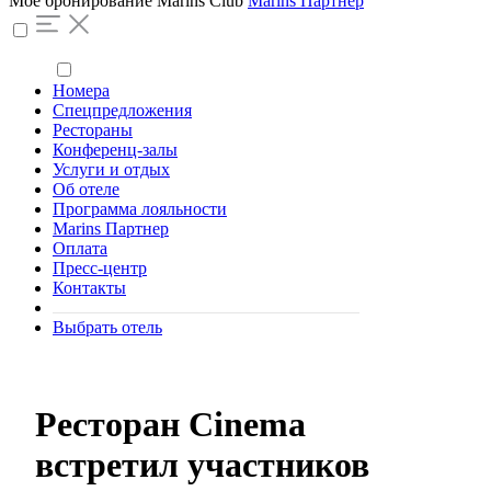
Моё бронирование
Marins Club
Marins Партнер
Номера
Спецпредложения
Рестораны
Конференц-залы
Услуги и отдых
Об отеле
Программа лояльности
Marins Партнер
Оплата
Пресс-центр
Контакты
Выбрать отель
Ресторан Cinema
встретил участников