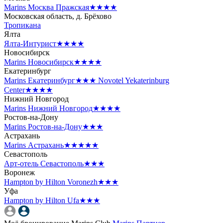
Marins Москва Пражская
★★★★
Московская область, д. Брёхово
Тропикана
Ялта
Ялта-Интурист
★★★★
Новосибирск
Marins Новосибирск
★★★★
Екатеринбург
Marins Екатеринбург
★★★
Novotel Yekaterinburg
Center
★★★★
Нижний Новгород
Marins Нижний Новгород
★★★★
Ростов-на-Дону
Marins Ростов-на-Дону
★★★
Астрахань
Marins Астрахань
★★★★★
Севастополь
Арт-отель Севастополь
★★★
Воронеж
Hampton by Hilton Voronezh
★★★
Уфа
Hampton by Hilton Ufa
★★★