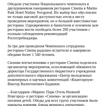
Обедали участники Национального чемпионата в
двухуровневом панорамном ресторане Cinema в Marins
Park Hotel Nizhny Novgorod. Их выбор был обусловлен
не только шаговой доступностью отеля к месту
проведения мероприятия, но и большой вместимостью
ресторана. Одновременно в банкетном и основном зале
ресторана могли пообедать более 200 участников с
полным соблюдением рекомендаций
Роспотребнадзора.
За три дня проведения Чемпионата сотрудники
ресторана Cinema радушно встретили и накормили
обедами более 1 540 человек.
Своими впечатлениями о ресторане Cinema поделился
организатор мероприятия, исполняющий обязанности
директора Государственного бюджетного учреждения
дополнительного образования «Центр молодежных
инженерных и научных компетенций «Кванториум»
Виктор Валентинович Будашов:
– Благодарим «Маринс Парк Отель Нижний
Новгород» и ресторан «Синема» за организацию
питания детей. Обеды для всех групп участников были
накрыты вовремя, блюда менялись оперативно,