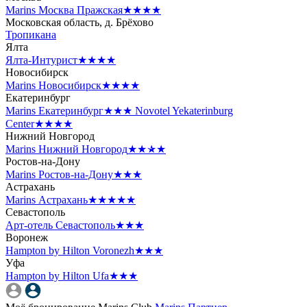
Marins Москва Пражская
★★★★
Московская область, д. Брёхово
Тропикана
Ялта
Ялта-Интурист
★★★★
Новосибирск
Marins Новосибирск
★★★★
Екатеринбург
Marins Екатеринбург
★★★
Novotel Yekaterinburg
Center
★★★★
Нижний Новгород
Marins Нижний Новгород
★★★★
Ростов-на-Дону
Marins Ростов-на-Дону
★★★
Астрахань
Marins Астрахань
★★★★★
Севастополь
Арт-отель Севастополь
★★★
Воронеж
Hampton by Hilton Voronezh
★★★
Уфа
Hampton by Hilton Ufa
★★★