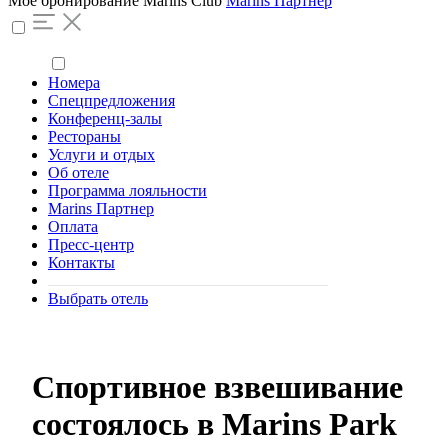
Моё бронирование
Marins Club
Marins Партнер
Номера
Спецпредложения
Конференц-залы
Рестораны
Услуги и отдых
Об отеле
Программа лояльности
Marins Партнер
Оплата
Пресс-центр
Контакты
Выбрать отель
Спортивное взвешивание
состоялось в Marins Park