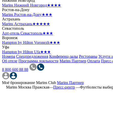
Нижний Новгород
Marins Нижний Новгород
★★★★
Ростов-на-Дону
Marins Ростов-на-Дону
★★★
Астрахань
Marins Астрахань
★★★★★
Севастополь
Арт-отель Севастополь
★★★
Воронеж
Hampton by Hilton Voronezh
★★★
Уфа
Hampton by Hilton Ufa
★★★
Номера
Спецпредложения
Конференц-залы
Рестораны
Услуги 
Об отеле
Программа лояльности
Marins Партнер
Оплата
Пресс-
8 800 600 88 88
Моё бронирование
Marins Club
Marins Партнер
Marins Москва Пражская
—
Пресс-центр
—
Футболисты выбир