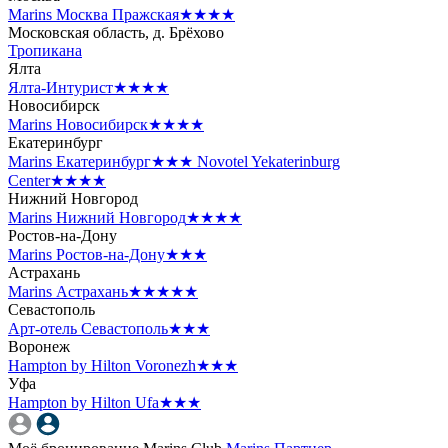
Marins Москва Пражская
★★★★
Московская область, д. Брёхово
Тропикана
Ялта
Ялта-Интурист
★★★★
Новосибирск
Marins Новосибирск
★★★★
Екатеринбург
Marins Екатеринбург
★★★
Novotel Yekaterinburg
Center
★★★★
Нижний Новгород
Marins Нижний Новгород
★★★★
Ростов-на-Дону
Marins Ростов-на-Дону
★★★
Астрахань
Marins Астрахань
★★★★★
Севастополь
Арт-отель Севастополь
★★★
Воронеж
Hampton by Hilton Voronezh
★★★
Уфа
Hampton by Hilton Ufa
★★★