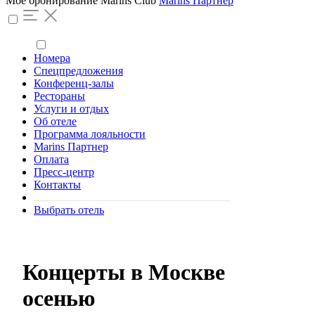
Моё бронирование
Marins Club
Marins Партнер
Номера
Спецпредложения
Конференц-залы
Рестораны
Услуги и отдых
Об отеле
Программа лояльности
Marins Партнер
Оплата
Пресс-центр
Контакты
Выбрать отель
Концерты в Москве
осенью