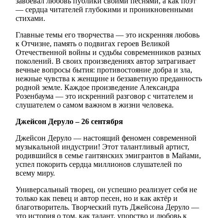
завоевал любовь публики своими песнями, а как поэт
— сердца читателей глубокими и проникновенными
стихами.
Главные темы его творчества — это искренняя любовь
к Отчизне, память о подвигах героев Великой
Отечественной войны и судьбы современников разных
поколений. В своих произведениях автор затрагивает
вечные вопросы бытия: противостояние добра и зла,
нежные чувства к женщине и беззаветную преданность
родной земле. Каждое произведение Александра
Розенбаума — это искренний разговор с читателем и
слушателем о самом важном в жизни человека.
Джейсон Деруло – 26 сентября
Джейсон Деруло — настоящий феномен современной
музыкальной индустрии! Этот талантливый артист,
родившийся в семье гаитянских эмигрантов в Майами,
успел покорить сердца миллионов слушателей по
всему миру.
Универсальный творец, он успешно реализует себя не
только как певец и автор песен, но и как актёр и
благотворитель. Творческий путь Джейсона Деруло —
это история о том, как талант, упорство и любовь к