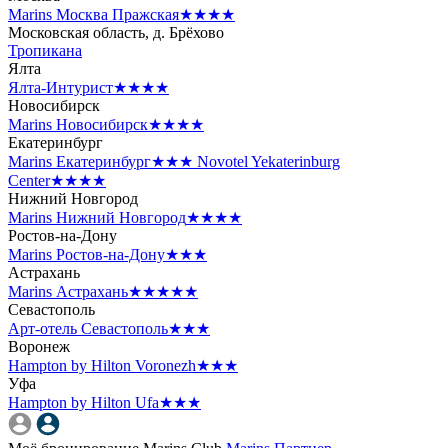
Marins Москва Пражская
★★★★
Московская область, д. Брёхово
Тропикана
Ялта
Ялта-Интурист
★★★★
Новосибирск
Marins Новосибирск
★★★★
Екатеринбург
Marins Екатеринбург
★★★
Novotel Yekaterinburg
Center
★★★★
Нижний Новгород
Marins Нижний Новгород
★★★★
Ростов-на-Дону
Marins Ростов-на-Дону
★★★
Астрахань
Marins Астрахань
★★★★★
Севастополь
Арт-отель Севастополь
★★★
Воронеж
Hampton by Hilton Voronezh
★★★
Уфа
Hampton by Hilton Ufa
★★★