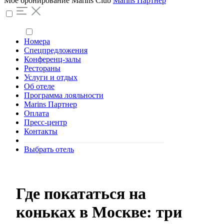
Моё бронирование
Marins Club
Marins Партнер
Номера
Спецпредложения
Конференц-залы
Рестораны
Услуги и отдых
Об отеле
Программа лояльности
Marins Партнер
Оплата
Пресс-центр
Контакты
Выбрать отель
Где покататься на
коньках в Москве: три