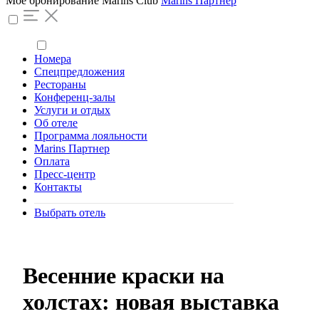
Моё бронирование
Marins Club
Marins Партнер
Номера
Спецпредложения
Рестораны
Конференц-залы
Услуги и отдых
Об отеле
Программа лояльности
Marins Партнер
Оплата
Пресс-центр
Контакты
Выбрать отель
Весенние краски на
холстах: новая выставка