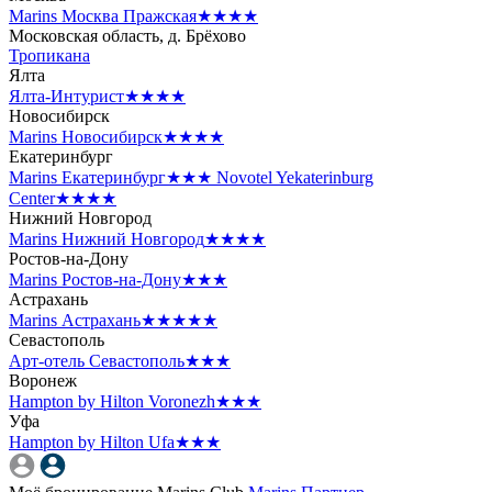
Marins Москва Пражская
★★★★
Московская область, д. Брёхово
Тропикана
Ялта
Ялта-Интурист
★★★★
Новосибирск
Marins Новосибирск
★★★★
Екатеринбург
Marins Екатеринбург
★★★
Novotel Yekaterinburg
Center
★★★★
Нижний Новгород
Marins Нижний Новгород
★★★★
Ростов-на-Дону
Marins Ростов-на-Дону
★★★
Астрахань
Marins Астрахань
★★★★★
Севастополь
Арт-отель Севастополь
★★★
Воронеж
Hampton by Hilton Voronezh
★★★
Уфа
Hampton by Hilton Ufa
★★★