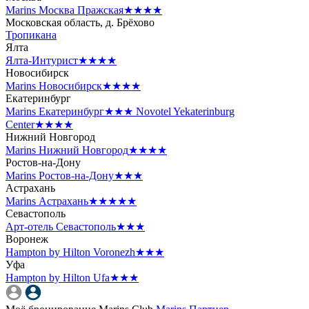
Marins Москва Пражская
★★★★
Московская область, д. Брёхово
Тропикана
Ялта
Ялта-Интурист
★★★★
Новосибирск
Marins Новосибирск
★★★★
Екатеринбург
Marins Екатеринбург
★★★
Novotel Yekaterinburg
Center
★★★★
Нижний Новгород
Marins Нижний Новгород
★★★★
Ростов-на-Дону
Marins Ростов-на-Дону
★★★
Астрахань
Marins Астрахань
★★★★★
Севастополь
Арт-отель Севастополь
★★★
Воронеж
Hampton by Hilton Voronezh
★★★
Уфа
Hampton by Hilton Ufa
★★★