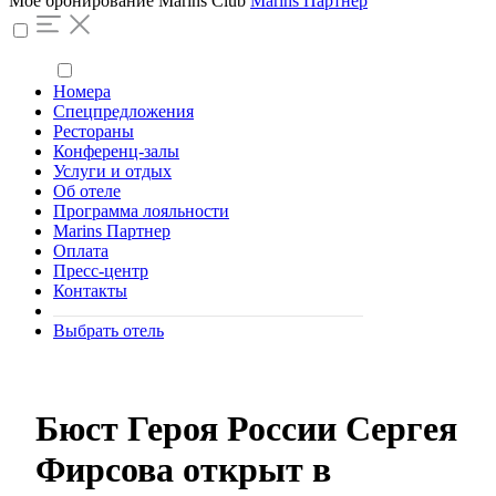
Моё бронирование
Marins Club
Marins Партнер
Номера
Спецпредложения
Рестораны
Конференц-залы
Услуги и отдых
Об отеле
Программа лояльности
Marins Партнер
Оплата
Пресс-центр
Контакты
Выбрать отель
Бюст Героя России Сергея
Фирсова открыт в