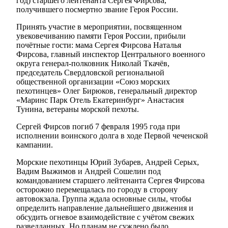
год) старшего лейтенанта Сергея Фирсова,
получившего посмертно звание Героя России.
Принять участие в мероприятии, посвященном
увековечиванию памяти Героя России, прибыли
почётные гости: мама Сергея Фирсова Наталья
Фирсова, главный инспектор Центрального военного
округа генерал-полковник Николай Ткачёв,
председатель Свердловской региональной
общественной организации «Союз морских
пехотинцев» Олег Бирюков, генеральный директор
«Маринс Парк Отель Екатеринбург» Анастасия
Тунина, ветераны морской пехоты.
Сергей Фирсов погиб 7 февраля 1995 года при
исполнении воинского долга в ходе Первой чеченской
кампании.
Морские пехотинцы Юрий Зубарев, Андрей Серых,
Вадим Выжимов и Андрей Сошелин под
командованием старшего лейтенанта Сергея Фирсова
осторожно перемещалась по городу в сторону
автовокзала. Группа ждала основные силы, чтобы
определить направление дальнейшего движения и
обсудить огневое взаимодействие с учётом свежих
разведданных. Но планам не суждено было