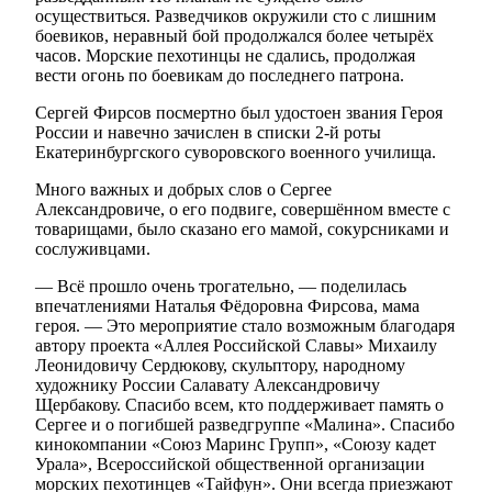
осуществиться. Разведчиков окружили сто с лишним
боевиков, неравный бой продолжался более четырёх
часов. Морские пехотинцы не сдались, продолжая
вести огонь по боевикам до последнего патрона.
Сергей Фирсов посмертно был удостоен звания Героя
России и навечно зачислен в списки 2-й роты
Екатеринбургского суворовского военного училища.
Много важных и добрых слов о Сергее
Александровиче, о его подвиге, совершённом вместе c
товарищами, было сказано его мамой, сокурсниками и
сослуживцами.
— Всё прошло очень трогательно, — поделилась
впечатлениями Наталья Фёдоровна Фирсова, мама
героя. — Это мероприятие стало возможным благодаря
автору проекта «Аллея Российской Славы» Михаилу
Леонидовичу Сердюкову, скульптору, народному
художнику России Салавату Александровичу
Щербакову. Спасибо всем, кто поддерживает память о
Сергее и о погибшей разведгруппе «Малина». Спасибо
кинокомпании «Союз Маринс Групп», «Союзу кадет
Урала», Всероссийской общественной организации
морских пехотинцев «Тайфун». Они всегда приезжают