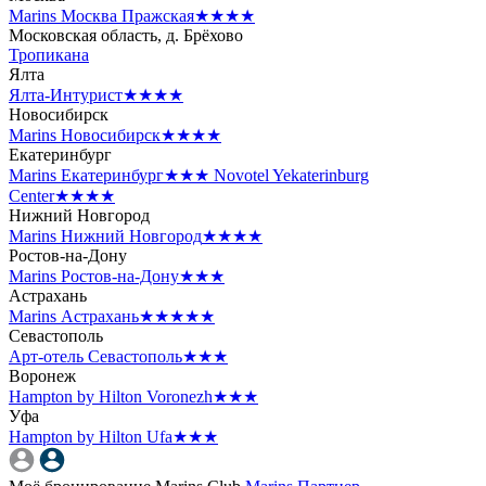
Marins Москва Пражская
★★★★
Московская область, д. Брёхово
Тропикана
Ялта
Ялта-Интурист
★★★★
Новосибирск
Marins Новосибирск
★★★★
Екатеринбург
Marins Екатеринбург
★★★
Novotel Yekaterinburg
Center
★★★★
Нижний Новгород
Marins Нижний Новгород
★★★★
Ростов-на-Дону
Marins Ростов-на-Дону
★★★
Астрахань
Marins Астрахань
★★★★★
Севастополь
Арт-отель Севастополь
★★★
Воронеж
Hampton by Hilton Voronezh
★★★
Уфа
Hampton by Hilton Ufa
★★★