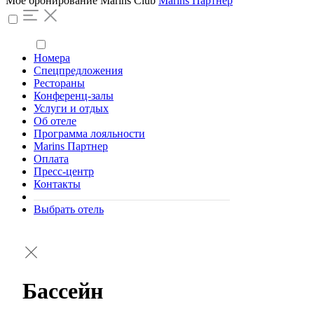
Моё бронирование
Marins Club
Marins Партнер
Номера
Спецпредложения
Рестораны
Конференц-залы
Услуги и отдых
Об отеле
Программа лояльности
Marins Партнер
Оплата
Пресс-центр
Контакты
Выбрать отель
Бассейн