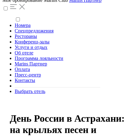
Моё бронирование
Marins Club
Marins Партнер
Номера
Спецпредложения
Рестораны
Конференц-залы
Услуги и отдых
Об отеле
Программа лояльности
Marins Партнер
Оплата
Пресс-центр
Контакты
Выбрать отель
День России в Астрахани:
на крыльях песен и