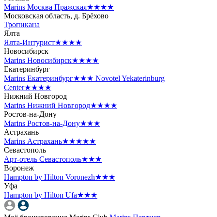
Marins Москва Пражская
★★★★
Московская область, д. Брёхово
Тропикана
Ялта
Ялта-Интурист
★★★★
Новосибирск
Marins Новосибирск
★★★★
Екатеринбург
Marins Екатеринбург
★★★
Novotel Yekaterinburg
Center
★★★★
Нижний Новгород
Marins Нижний Новгород
★★★★
Ростов-на-Дону
Marins Ростов-на-Дону
★★★
Астрахань
Marins Астрахань
★★★★★
Севастополь
Арт-отель Севастополь
★★★
Воронеж
Hampton by Hilton Voronezh
★★★
Уфа
Hampton by Hilton Ufa
★★★