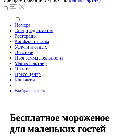
Моё бронирование
Marins Club
Marins Партнер
Номера
Спецпредложения
Рестораны
Конференц-залы
Услуги и отдых
Об отеле
Программа лояльности
Marins Партнер
Оплата
Пресс-центр
Контакты
Выбрать отель
Бесплатное мороженое
для маленьких гостей