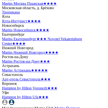
Marins Москва Пражская
★★★★
Московская область, д. Брёхово
Тропикана
Ялта
Ялта-Интурист
★★★★
Новосибирск
Marins Новосибирск
★★★★
Екатеринбург
Marins Екатеринбург
★★★
Novotel Yekaterinburg
Center
★★★★
Нижний Новгород
Marins Нижний Новгород
★★★★
Ростов-на-Дону
Marins Ростов-на-Дону
★★★
Астрахань
Marins Астрахань
★★★★★
Севастополь
Арт-отель Севастополь
★★★
Воронеж
Hampton by Hilton Voronezh
★★★
Уфа
Hampton by Hilton Ufa
★★★