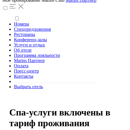
Моё бронирование
Marins Club
Marins Партнер
Номера
Спецпредложения
Рестораны
Конференц-залы
Услуги и отдых
Об отеле
Программа лояльности
Marins Партнер
Оплата
Пресс-центр
Контакты
Выбрать отель
Спа-услуги включены в
тариф проживания