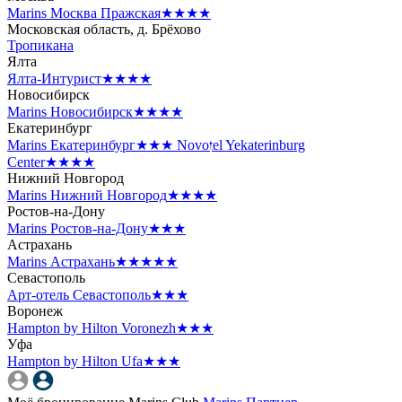
Marins Москва Пражская
★★★★
Московская область, д. Брёхово
Тропикана
Ялта
Ялта-Интурист
★★★★
Новосибирск
Marins Новосибирск
★★★★
Екатеринбург
Marins Екатеринбург
★★★
Novotel Yekaterinburg
Center
★★★★
Нижний Новгород
Marins Нижний Новгород
★★★★
Ростов-на-Дону
Marins Ростов-на-Дону
★★★
Астрахань
Marins Астрахань
★★★★★
Севастополь
Арт-отель Севастополь
★★★
Воронеж
Hampton by Hilton Voronezh
★★★
Уфа
Hampton by Hilton Ufa
★★★