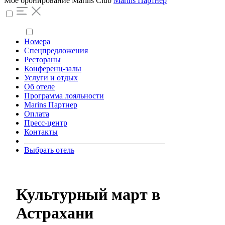
Моё бронирование
Marins Club
Marins Партнер
Номера
Спецпредложения
Рестораны
Конференц-залы
Услуги и отдых
Об отеле
Программа лояльности
Marins Партнер
Оплата
Пресс-центр
Контакты
Выбрать отель
Культурный март в
Астрахани