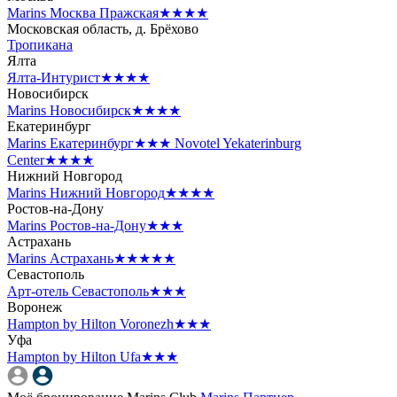
Marins Москва Пражская
★★★★
Московская область, д. Брёхово
Тропикана
Ялта
Ялта-Интурист
★★★★
Новосибирск
Marins Новосибирск
★★★★
Екатеринбург
Marins Екатеринбург
★★★
Novotel Yekaterinburg
Center
★★★★
Нижний Новгород
Marins Нижний Новгород
★★★★
Ростов-на-Дону
Marins Ростов-на-Дону
★★★
Астрахань
Marins Астрахань
★★★★★
Севастополь
Арт-отель Севастополь
★★★
Воронеж
Hampton by Hilton Voronezh
★★★
Уфа
Hampton by Hilton Ufa
★★★